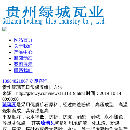
网站首页
关于我们
产品中心
新闻动态
案例展示
联系我们
13984821867
立即咨询
贵州琉璃瓦日常保养维护方法
来源：http://gzlcwy.com/news1131819.html
时间：2019-10-14
00:00:00
琉璃瓦
是采用优质矿石原料，经过筛选粉碎，高压成型，高温
烧制而成。具有强度高、
平整度好，吸水率低、抗折、抗冻、耐酸、耐碱、永不褪色、
等显著优点。 其实
琉璃瓦
就是利用尾矿渣、化工渣、粉煤
灰、煤渣、煤矸石或者天然砂、水泥，等一些废弃物作为生产