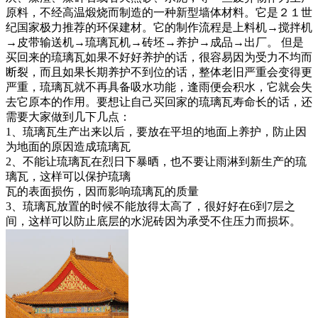
原料，不经高温煅烧而制造的一种新型墙体材料。它是２１世
纪国家极力推荐的环保建材。它的制作流程是上料机→搅拌机
→皮带输送机→琉璃瓦机→砖坯→养护→成品→出厂。 但是
买回来的琉璃瓦如果不好好养护的话，很容易因为受力不均而
断裂，而且如果长期养护不到位的话，整体老旧严重会变得更
严重，琉璃瓦就不再具备吸水功能，逢雨便会积水，它就会失
去它原本的作用。要想让自己买回家的琉璃瓦寿命长的话，还
需要大家做到几下几点：
1、琉璃瓦生产出来以后，要放在平坦的地面上养护，防止因
为地面的原因造成琉璃瓦
2、不能让琉璃瓦在烈日下暴晒，也不要让雨淋到新生产的琉
璃瓦，这样可以保护琉璃
瓦的表面损伤，因而影响琉璃瓦的质量
3、琉璃瓦放置的时候不能放得太高了，很好好在6到7层之
间，这样可以防止底层的水泥砖因为承受不住压力而损坏。