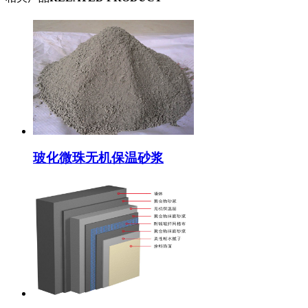
玻化微珠无机保温砂浆