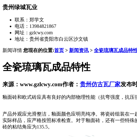
贵州绿城瓦业
联系：郑学文
电话：13984821867
网址：gzlcwy.com
地址：贵州省贵阳市白云区沙文镇
新闻详情
您现在的位置:
首页
>
新闻资讯
>
全瓷琉璃瓦成品特
全瓷琉璃瓦成品特性
来源：www.gzlcwy.com
作者：
贵州仿古瓦厂家
发布时间
釉面砖和欧式砖应具有良好的内部物理性能（抗弯强度，抗压
产品外观应光滑整洁，釉面颜色应明亮纯净。将瓷砖组装在一
实际样品，应严格按照标准检查。对于釉面砖，还有一些特殊的
砖的粘结角应为135.5。