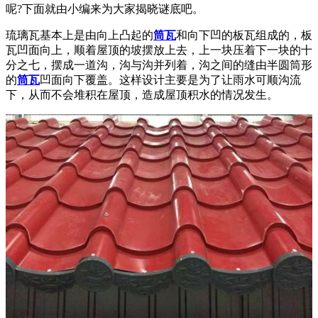
呢?下面就由小编来为大家揭晓谜底吧。
琉璃瓦基本上是由向上凸起的
筒瓦
和向下凹的板瓦组成的，板
瓦凹面向上，顺着屋顶的坡摆放上去，上一块压着下一块的十
分之七，摆成一道沟，沟与沟并列着，沟之间的缝由半圆筒形
的
筒瓦
凹面向下覆盖。这样设计主要是为了让雨水可顺沟流
下，从而不会堆积在屋顶，造成屋顶积水的情况发生。