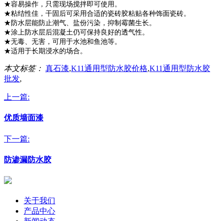
★容易操作，只需现场搅拌即可使用。
★粘结性佳，干固后可采用合适的瓷砖胶粘贴各种饰面瓷砖。
★防水层能防止潮气、盐份污染，抑制霉菌生长。
★涂上防水层后混凝土仍可保持良好的透气性。
★无毒、无害，可用于水池和鱼池等。
★适用于长期浸水的场合。
本文标签：
真石漆
,
K11通用型防水胶价格
,
K11通用型防水胶
批发
,
上一篇:
优质墙面漆
下一篇:
防渗漏防水胶
关于我们
产品中心