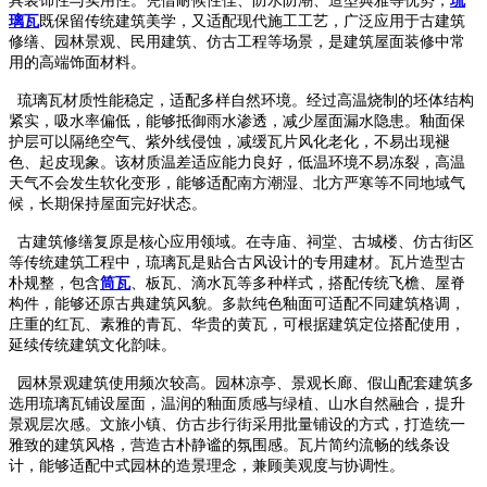
具装饰性与实用性。凭借耐候性佳、防水防潮、造型典雅等优势，
琉
璃瓦
既保留传统建筑美学，又适配现代施工工艺，广泛应用于古建筑
修缮、园林景观、民用建筑、仿古工程等场景，是建筑屋面装修中常
用的高端饰面材料。
琉璃瓦材质性能稳定，适配多样自然环境。经过高温烧制的坯体结构
紧实，吸水率偏低，能够抵御雨水渗透，减少屋面漏水隐患。釉面保
护层可以隔绝空气、紫外线侵蚀，减缓瓦片风化老化，不易出现褪
色、起皮现象。该材质温差适应能力良好，低温环境不易冻裂，高温
天气不会发生软化变形，能够适配南方潮湿、北方严寒等不同地域气
候，长期保持屋面完好状态。
古建筑修缮复原是核心应用领域。在寺庙、祠堂、古城楼、仿古街区
等传统建筑工程中，琉璃瓦是贴合古风设计的专用建材。瓦片造型古
朴规整，包含
筒瓦
、板瓦、滴水瓦等多种样式，搭配传统飞檐、屋脊
构件，能够还原古典建筑风貌。多款纯色釉面可适配不同建筑格调，
庄重的红瓦、素雅的青瓦、华贵的黄瓦，可根据建筑定位搭配使用，
延续传统建筑文化韵味。
园林景观建筑使用频次较高。园林凉亭、景观长廊、假山配套建筑多
选用琉璃瓦铺设屋面，温润的釉面质感与绿植、山水自然融合，提升
景观层次感。文旅小镇、仿古步行街采用批量铺设的方式，打造统一
雅致的建筑风格，营造古朴静谧的氛围感。瓦片简约流畅的线条设
计，能够适配中式园林的造景理念，兼顾美观度与协调性。