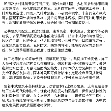
民用及乡村建筑普及范围广泛。现代自建别墅、乡村民居常选用琉璃
瓦改造屋面，替代传统普通陶瓦。瓦片自重适中，铺设施工便捷，且
排水坡度合理，雨雪天气排水流畅，不易积存积水。丰富的色彩款式
可以搭配不同外墙装修风格，提升房屋整体观感。同时瓦片耐用性较
强，后期翻新维护频次较低，适合民用住宅长期铺装使用。
公共建筑与配套工程适配性强。康养民宿、中式酒店、文化馆等公共
建筑，多采用琉璃瓦塑造典雅的建筑格调，贴合中式简约装修理念。
园区门卫房、休憩小屋、仿古围墙顶部，也可搭配小型琉璃瓦装饰，
优化建筑细节质感。瓦片防火、隔热的特性，能够改善室内居住体
感，降低夏季屋面吸热程度，优化居住舒适度。
施工与养护方式简单便捷。琉璃瓦硬度适中，裁切加工难度低，施工
人员可按照屋面结构灵活排布铺设。铺装时采用标准搭接工艺，做好
密封防水处理，可强化屋面防渗能力。日常养护无需复杂操作，釉面
光滑不易积灰挂垢，雨水冲刷即可保持洁净；定期检查屋面搭接缝
隙，清理落叶杂物，更换开裂破损瓦片，便可延长屋面使用年限。
随着中式建筑审美持续普及，仿古建材行业稳步发展。琉璃瓦结合传
统工艺与现代烧制技术，优化材质密度与釉面品质，保留美观特性的
同时提升耐用性能。在文旅开发、乡村建设、古建筑保护等工程中，
琉璃瓦将持续发挥实用价值，兼顾建筑防护与美学装饰作用，为中式
建筑发展提供优质屋面建材保障。